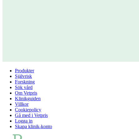
Produkter
Självrisk
Forskning
Sök vård
Om Vetpris
Klinikguiden
Villkor
Cookiepolicy
Gå med i Vetpris
Logga in
Skapa klinik-konto