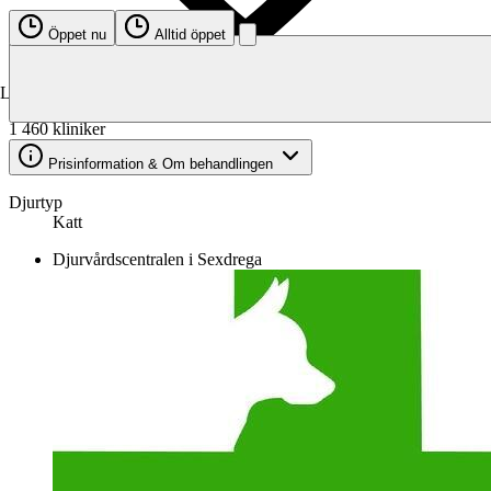
Öppet nu
Alltid öppet
Kliniker för katt
Laddar karta…
1 460 kliniker
Prisinformation & Om behandlingen
Djurtyp
Katt
Djurvårdscentralen i Sexdrega