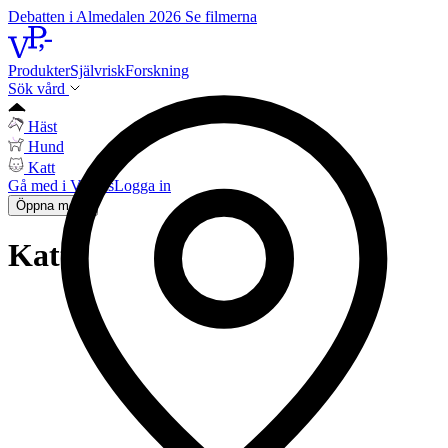
Debatten i Almedalen 2026
Se filmerna
Produkter
Självrisk
Forskning
Sök vård
Häst
Hund
Katt
Gå med i Vetpris
Logga in
Öppna meny
Katt