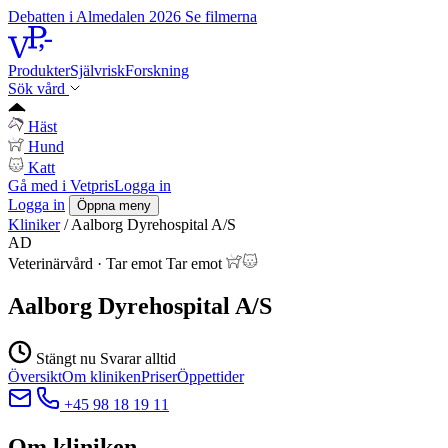
Debatten i Almedalen 2026
Se filmerna
Produkter
Självrisk
Forskning
Sök vård
Häst
Hund
Katt
Gå med i Vetpris
Logga in
Logga in
Öppna meny
Kliniker
/
Aalborg Dyrehospital A/S
AD
Veterinärvård
·
Tar emot
Tar emot
Aalborg Dyrehospital A/S
Stängt nu
Svarar alltid
Översikt
Om kliniken
Priser
Öppettider
+45 98 18 19 11
Om kliniken