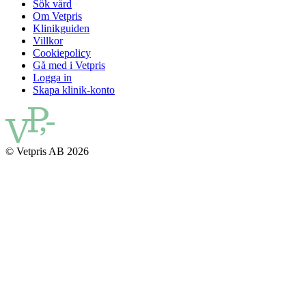
Sök vård
Om Vetpris
Klinikguiden
Villkor
Cookiepolicy
Gå med i Vetpris
Logga in
Skapa klinik-konto
© Vetpris AB 2026