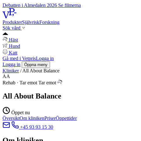
Debatten i Almedalen 2026
Se filmerna
Produkter
Självrisk
Forskning
Sök vård
Häst
Hund
Katt
Gå med i Vetpris
Logga in
Logga in
Öppna meny
Kliniker
/
All About Balance
AA
Rehab
·
Tar emot
Tar emot
All About Balance
Öppet nu
Översikt
Om kliniken
Priser
Öppettider
+45 93 93 15 30
Om kliniken