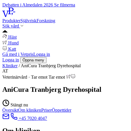
Debatten i Almedalen 2026
Se filmerna
Produkter
Självrisk
Forskning
Sök vård
Häst
Hund
Katt
Gå med i Vetpris
Logga in
Logga in
Öppna meny
Kliniker
/
AniCura Tranbjerg Dyrehospital
AT
Veterinärvård
·
Tar emot
Tar emot
AniCura Tranbjerg Dyrehospital
Stängt nu
Översikt
Om kliniken
Priser
Öppettider
+45 7020 4047
Om kliniken