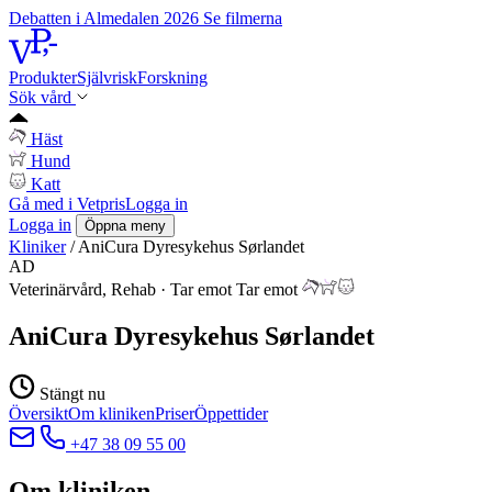
Debatten i Almedalen 2026
Se filmerna
Produkter
Självrisk
Forskning
Sök vård
Häst
Hund
Katt
Gå med i Vetpris
Logga in
Logga in
Öppna meny
Kliniker
/
AniCura Dyresykehus Sørlandet
AD
Veterinärvård, Rehab
·
Tar emot
Tar emot
AniCura Dyresykehus Sørlandet
Stängt nu
Översikt
Om kliniken
Priser
Öppettider
+47 38 09 55 00
Om kliniken