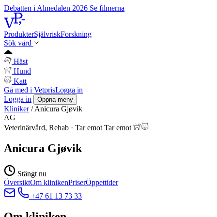
Debatten i Almedalen 2026
Se filmerna
Produkter
Självrisk
Forskning
Sök vård
Häst
Hund
Katt
Gå med i Vetpris
Logga in
Logga in
Öppna meny
Kliniker
/
Anicura Gjøvik
AG
Veterinärvård, Rehab
·
Tar emot
Tar emot
Anicura Gjøvik
Stängt nu
Översikt
Om kliniken
Priser
Öppettider
+47 61 13 73 33
Om kliniken