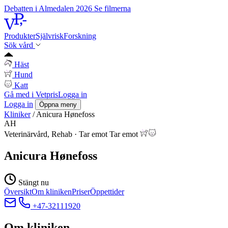
Debatten i Almedalen 2026
Se filmerna
Produkter
Självrisk
Forskning
Sök vård
Häst
Hund
Katt
Gå med i Vetpris
Logga in
Logga in
Öppna meny
Kliniker
/
Anicura Hønefoss
AH
Veterinärvård, Rehab
·
Tar emot
Tar emot
Anicura Hønefoss
Stängt nu
Översikt
Om kliniken
Priser
Öppettider
+47-32111920
Om kliniken