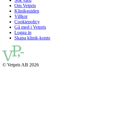
Sök vård
Om Vetpris
Klinikguiden
Villkor
Cookiepolicy
Gå med i Vetpris
Logga in
Skapa klinik-konto
© Vetpris AB 2026