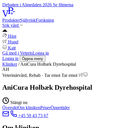
Debatten i Almedalen 2026
Se filmerna
Produkter
Självrisk
Forskning
Sök vård
Häst
Hund
Katt
Gå med i Vetpris
Logga in
Logga in
Öppna meny
Kliniker
/
AniCura Holbæk Dyrehospital
AH
Veterinärvård, Rehab
·
Tar emot
Tar emot
AniCura Holbæk Dyrehospital
Stängt nu
Översikt
Om kliniken
Priser
Öppettider
+45 59 43 73 67
Om kliniken