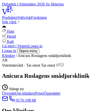
Debatten i Almedalen 2026
Se filmerna
Produkter
Självrisk
Forskning
Sök vård
Häst
Hund
Katt
Gå med i Vetpris
Logga in
Logga in
Öppna meny
Kliniker
/
Anicura Roslagens smådjursklinik
AR
Veterinärvård
·
Tar emot
Tar emot
Anicura Roslagens smådjursklinik
Stängt nu
Översikt
Om kliniken
Priser
Öppettider
0176-108 08
Om kliniken