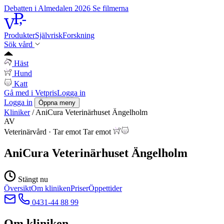
Debatten i Almedalen 2026
Se filmerna
Produkter
Självrisk
Forskning
Sök vård
Häst
Hund
Katt
Gå med i Vetpris
Logga in
Logga in
Öppna meny
Kliniker
/
AniCura Veterinärhuset Ängelholm
AV
Veterinärvård
·
Tar emot
Tar emot
AniCura Veterinärhuset Ängelholm
Stängt nu
Översikt
Om kliniken
Priser
Öppettider
0431-44 88 99
Om kliniken