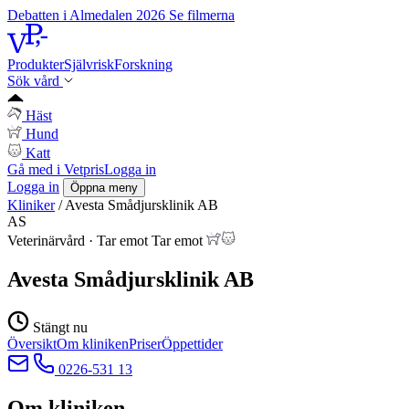
Debatten i Almedalen 2026
Se filmerna
Produkter
Självrisk
Forskning
Sök vård
Häst
Hund
Katt
Gå med i Vetpris
Logga in
Logga in
Öppna meny
Kliniker
/
Avesta Smådjursklinik AB
AS
Veterinärvård
·
Tar emot
Tar emot
Avesta Smådjursklinik AB
Stängt nu
Översikt
Om kliniken
Priser
Öppettider
0226-531 13
Om kliniken