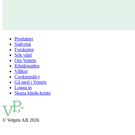
Produkter
Självrisk
Forskning
Sök vård
Om Vetpris
Klinikguiden
Villkor
Cookiepolicy
Gå med i Vetpris
Logga in
Skapa klinik-konto
© Vetpris AB 2026