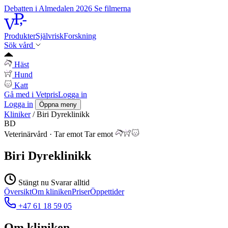
Debatten i Almedalen 2026
Se filmerna
Produkter
Självrisk
Forskning
Sök vård
Häst
Hund
Katt
Gå med i Vetpris
Logga in
Logga in
Öppna meny
Kliniker
/
Biri Dyreklinikk
BD
Veterinärvård
·
Tar emot
Tar emot
Biri Dyreklinikk
Stängt nu
Svarar alltid
Översikt
Om kliniken
Priser
Öppettider
+47 61 18 59 05
Om kliniken