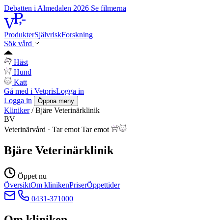
Debatten i Almedalen 2026
Se filmerna
Produkter
Självrisk
Forskning
Sök vård
Häst
Hund
Katt
Gå med i Vetpris
Logga in
Logga in
Öppna meny
Kliniker
/
Bjäre Veterinärklinik
BV
Veterinärvård
·
Tar emot
Tar emot
Bjäre Veterinärklinik
Öppet nu
Översikt
Om kliniken
Priser
Öppettider
0431-371000
Om kliniken