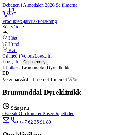
Debatten i Almedalen 2026
Se filmerna
Produkter
Självrisk
Forskning
Sök vård
Häst
Hund
Katt
Gå med i Vetpris
Logga in
Logga in
Öppna meny
Kliniker
/
Brumunddal Dyreklinikk
BD
Veterinärvård
·
Tar emot
Tar emot
Brumunddal Dyreklinikk
Stängt nu
Översikt
Om kliniken
Priser
Öppettider
+47 62 35 91 80
Om kliniken