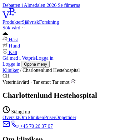
Debatten i Almedalen 2026
Se filmerna
Produkter
Självrisk
Forskning
Sök vård
Häst
Hund
Katt
Gå med i Vetpris
Logga in
Logga in
Öppna meny
Kliniker
/
Charlottenlund Hestehospital
CH
Veterinärvård
·
Tar emot
Tar emot
Charlottenlund Hestehospital
Stängt nu
Översikt
Om kliniken
Priser
Öppettider
+45 70 26 37 07
Om kliniken