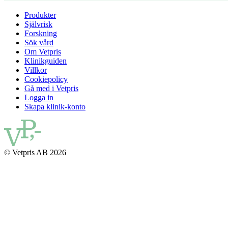
Produkter
Självrisk
Forskning
Sök vård
Om Vetpris
Klinikguiden
Villkor
Cookiepolicy
Gå med i Vetpris
Logga in
Skapa klinik-konto
© Vetpris AB 2026