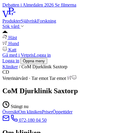
Debatten i Almedalen 2026
Se filmerna
Produkter
Självrisk
Forskning
Sök vård
Häst
Hund
Katt
Gå med i Vetpris
Logga in
Logga in
Öppna meny
Kliniker
/
CoM Djurklinik Saxtorp
CD
Veterinärvård
·
Tar emot
Tar emot
CoM Djurklinik Saxtorp
Stängt nu
Översikt
Om kliniken
Priser
Öppettider
072-180 04 50
Om kliniken