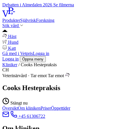
Debatten i Almedalen 2026
Se filmerna
Produkter
Självrisk
Forskning
Sök vård
Häst
Hund
Katt
Gå med i Vetpris
Logga in
Logga in
Öppna meny
Kliniker
/
Cooks Hestepraksis
CH
Veterinärvård
·
Tar emot
Tar emot
Cooks Hestepraksis
Stängt nu
Översikt
Om kliniken
Priser
Öppettider
+45 61306722
Om kliniken