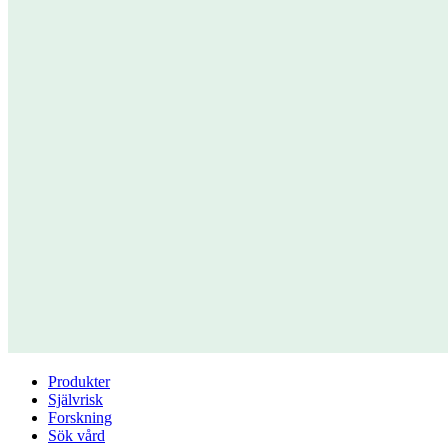
Produkter
Självrisk
Forskning
Sök vård