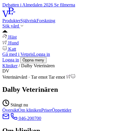
Debatten i Almedalen 2026
Se filmerna
Produkter
Självrisk
Forskning
Sök vård
Häst
Hund
Katt
Gå med i Vetpris
Logga in
Logga in
Öppna meny
Kliniker
/
Dalby Veterinären
DV
Veterinärvård
·
Tar emot
Tar emot
Dalby Veterinären
Stängt nu
Översikt
Om kliniken
Priser
Öppettider
046-200700
Om kliniken