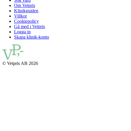
Sök vård
Om Vetpris
Klinikguiden
Villkor
Cookiepolicy
Gå med i Vetpris
Logga in
Skapa klinik-konto
© Vetpris AB 2026