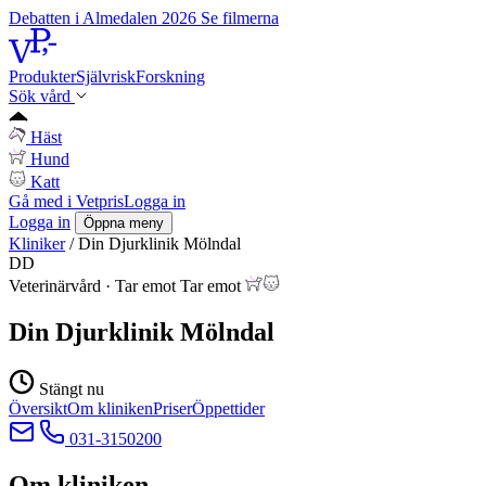
Debatten i Almedalen 2026
Se filmerna
Produkter
Självrisk
Forskning
Sök vård
Häst
Hund
Katt
Gå med i Vetpris
Logga in
Logga in
Öppna meny
Kliniker
/
Din Djurklinik Mölndal
DD
Veterinärvård
·
Tar emot
Tar emot
Din Djurklinik Mölndal
Stängt nu
Översikt
Om kliniken
Priser
Öppettider
031-3150200
Om kliniken