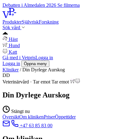
Debatten i Almedalen 2026
Se filmerna
Produkter
Självrisk
Forskning
Sök vård
Häst
Hund
Katt
Gå med i Vetpris
Logga in
Logga in
Öppna meny
Kliniker
/
Din Dyrlege Aurskog
DD
Veterinärvård
·
Tar emot
Tar emot
Din Dyrlege Aurskog
Stängt nu
Översikt
Om kliniken
Priser
Öppettider
+47 63 85 83 00
Om kliniken