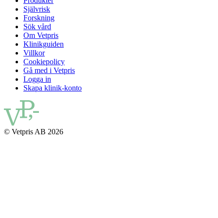
Produkter
Självrisk
Forskning
Sök vård
Om Vetpris
Klinikguiden
Villkor
Cookiepolicy
Gå med i Vetpris
Logga in
Skapa klinik-konto
© Vetpris AB 2026