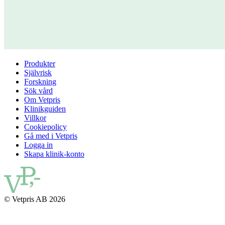
Produkter
Självrisk
Forskning
Sök vård
Om Vetpris
Klinikguiden
Villkor
Cookiepolicy
Gå med i Vetpris
Logga in
Skapa klinik-konto
© Vetpris AB 2026