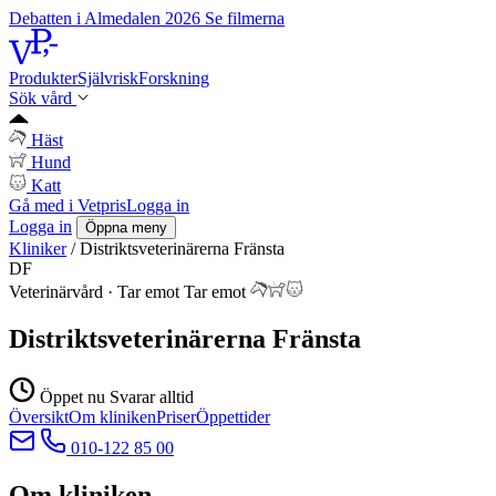
Debatten i Almedalen 2026
Se filmerna
Produkter
Självrisk
Forskning
Sök vård
Häst
Hund
Katt
Gå med i Vetpris
Logga in
Logga in
Öppna meny
Kliniker
/
Distriktsveterinärerna Fränsta
DF
Veterinärvård
·
Tar emot
Tar emot
Distriktsveterinärerna Fränsta
Öppet nu
Svarar alltid
Översikt
Om kliniken
Priser
Öppettider
010-122 85 00
Om kliniken