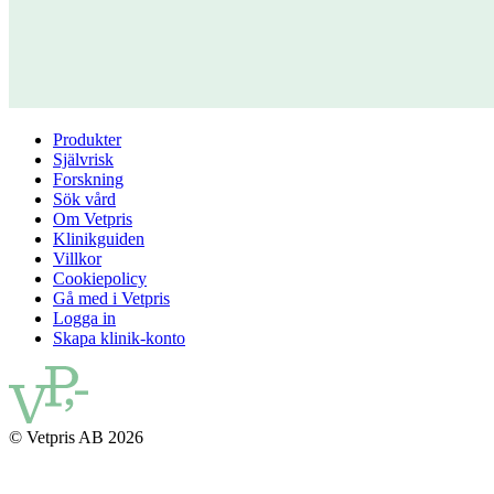
Produkter
Självrisk
Forskning
Sök vård
Om Vetpris
Klinikguiden
Villkor
Cookiepolicy
Gå med i Vetpris
Logga in
Skapa klinik-konto
© Vetpris AB 2026