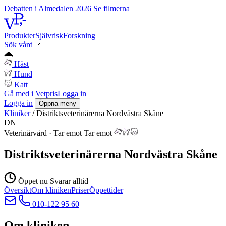
Debatten i Almedalen 2026
Se filmerna
Produkter
Självrisk
Forskning
Sök vård
Häst
Hund
Katt
Gå med i Vetpris
Logga in
Logga in
Öppna meny
Kliniker
/
Distriktsveterinärerna Nordvästra Skåne
DN
Veterinärvård
·
Tar emot
Tar emot
Distriktsveterinärerna Nordvästra Skåne
Öppet nu
Svarar alltid
Översikt
Om kliniken
Priser
Öppettider
010-122 95 60
Om kliniken