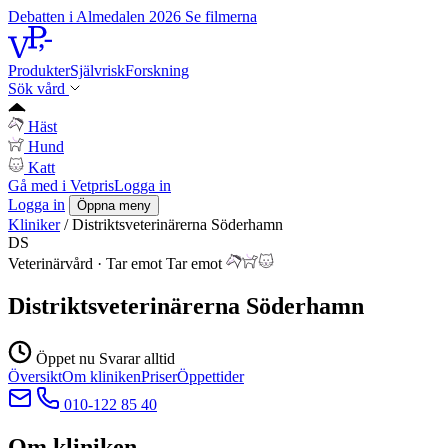
Debatten i Almedalen 2026
Se filmerna
Produkter
Självrisk
Forskning
Sök vård
Häst
Hund
Katt
Gå med i Vetpris
Logga in
Logga in
Öppna meny
Kliniker
/
Distriktsveterinärerna Söderhamn
DS
Veterinärvård
·
Tar emot
Tar emot
Distriktsveterinärerna Söderhamn
Öppet nu
Svarar alltid
Översikt
Om kliniken
Priser
Öppettider
010-122 85 40
Om kliniken