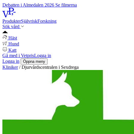
Debatten i Almedalen 2026
Se filmerna
Produkter
Självrisk
Forskning
Sök vård
Häst
Hund
Katt
Gå med i Vetpris
Logga in
Logga in
Öppna meny
Kliniker
/
Djurvårdscentralen i Sexdrega