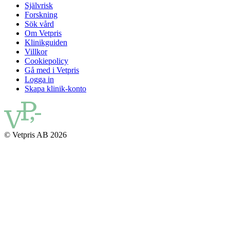
Självrisk
Forskning
Sök vård
Om Vetpris
Klinikguiden
Villkor
Cookiepolicy
Gå med i Vetpris
Logga in
Skapa klinik-konto
© Vetpris AB 2026