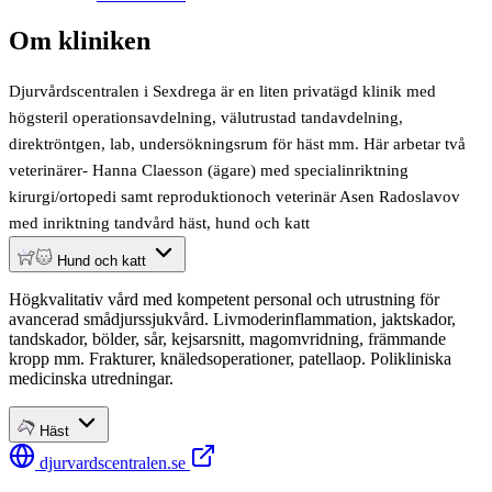
Om kliniken
Djurvårdscentralen i Sexdrega är en liten privatägd klinik med
högsteril operationsavdelning, välutrustad tandavdelning,
direktröntgen, lab, undersökningsrum för häst mm. Här arbetar två
veterinärer- Hanna Claesson (ägare) med specialinriktning
kirurgi/ortopedi samt reproduktionoch veterinär Asen Radoslavov
med inriktning tandvård häst, hund och katt
Hund och katt
Högkvalitativ vård med kompetent personal och utrustning för
avancerad smådjurssjukvård. Livmoderinflammation, jaktskador,
tandskador, bölder, sår, kejsarsnitt, magomvridning, främmande
kropp mm. Frakturer, knäledsoperationer, patellaop. Polikliniska
medicinska utredningar.
Häst
djurvardscentralen.se