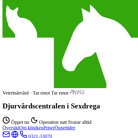
Veterinärvård
·
Tar emot
Tar emot
Djurvårdscentralen i Sexdrega
Öppet nu
Operation natt
Svarar alltid
Översikt
Om kliniken
Priser
Öppettider
0321-33070