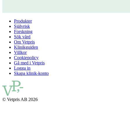
Produkter
Självrisk
Forskning
Sök vård
Om Vetpris
Klinikguiden
Villkor
Cookiepolicy
Gå med i Vetpris
Logga in
Skapa klinik-konto
© Vetpris AB 2026