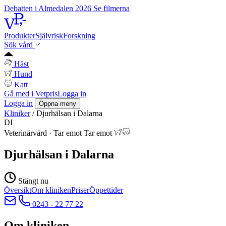
Debatten i Almedalen 2026
Se filmerna
Produkter
Självrisk
Forskning
Sök vård
Häst
Hund
Katt
Gå med i Vetpris
Logga in
Logga in
Öppna meny
Kliniker
/
Djurhälsan i Dalarna
DI
Veterinärvård
·
Tar emot
Tar emot
Djurhälsan i Dalarna
Stängt nu
Översikt
Om kliniken
Priser
Öppettider
0243 - 22 77 22
Om kliniken