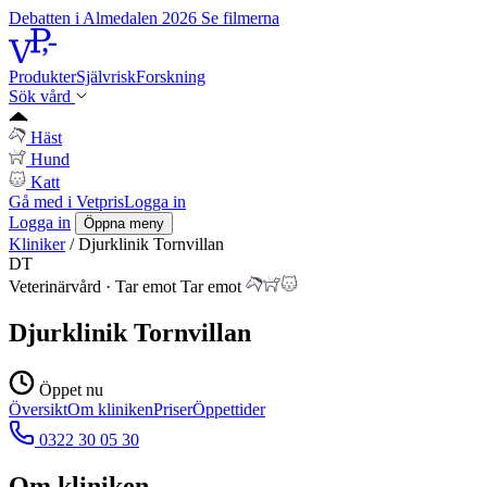
Debatten i Almedalen 2026
Se filmerna
Produkter
Självrisk
Forskning
Sök vård
Häst
Hund
Katt
Gå med i Vetpris
Logga in
Logga in
Öppna meny
Kliniker
/
Djurklinik Tornvillan
DT
Veterinärvård
·
Tar emot
Tar emot
Djurklinik Tornvillan
Öppet nu
Översikt
Om kliniken
Priser
Öppettider
0322 30 05 30
Om kliniken