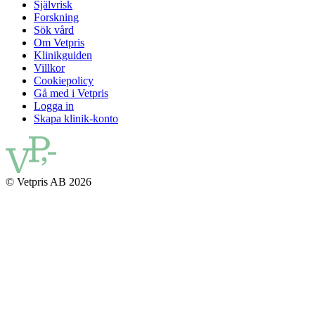
Självrisk
Forskning
Sök vård
Om Vetpris
Klinikguiden
Villkor
Cookiepolicy
Gå med i Vetpris
Logga in
Skapa klinik-konto
© Vetpris AB 2026