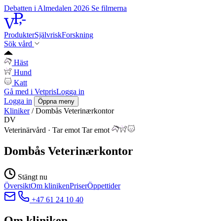
Debatten i Almedalen 2026
Se filmerna
Produkter
Självrisk
Forskning
Sök vård
Häst
Hund
Katt
Gå med i Vetpris
Logga in
Logga in
Öppna meny
Kliniker
/
Dombås Veterinærkontor
DV
Veterinärvård
·
Tar emot
Tar emot
Dombås Veterinærkontor
Stängt nu
Översikt
Om kliniken
Priser
Öppettider
+47 61 24 10 40
Om kliniken