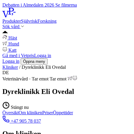
Debatten i Almedalen 2026
Se filmerna
Produkter
Självrisk
Forskning
Sök vård
Häst
Hund
Katt
Gå med i Vetpris
Logga in
Logga in
Öppna meny
Kliniker
/
Dyreklinikk Eli Ovedal
DE
Veterinärvård
·
Tar emot
Tar emot
Dyreklinikk Eli Ovedal
Stängt nu
Översikt
Om kliniken
Priser
Öppettider
+47 905 78 037
Om kliniken