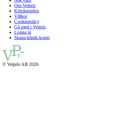
Sök vård
Om Vetpris
Klinikguiden
Villkor
Cookiepolicy
Gå med i Vetpris
Logga in
Skapa klinik-konto
© Vetpris AB 2026