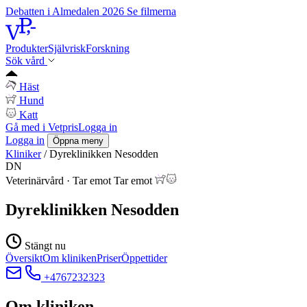
Debatten i Almedalen 2026
Se filmerna
Produkter
Självrisk
Forskning
Sök vård
Häst
Hund
Katt
Gå med i Vetpris
Logga in
Logga in
Öppna meny
Kliniker
/
Dyreklinikken Nesodden
DN
Veterinärvård
·
Tar emot
Tar emot
Dyreklinikken Nesodden
Stängt nu
Översikt
Om kliniken
Priser
Öppettider
+4767232323
Om kliniken