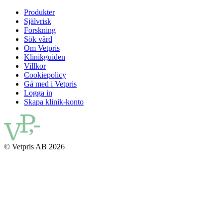
Produkter
Självrisk
Forskning
Sök vård
Om Vetpris
Klinikguiden
Villkor
Cookiepolicy
Gå med i Vetpris
Logga in
Skapa klinik-konto
© Vetpris AB 2026