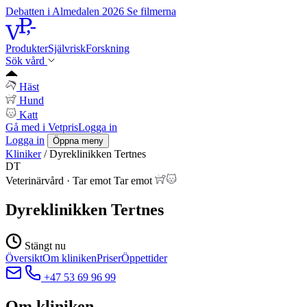
Debatten i Almedalen 2026
Se filmerna
Produkter
Självrisk
Forskning
Sök vård
Häst
Hund
Katt
Gå med i Vetpris
Logga in
Logga in
Öppna meny
Kliniker
/
Dyreklinikken Tertnes
DT
Veterinärvård
·
Tar emot
Tar emot
Dyreklinikken Tertnes
Stängt nu
Översikt
Om kliniken
Priser
Öppettider
+47 53 69 96 99
Om kliniken