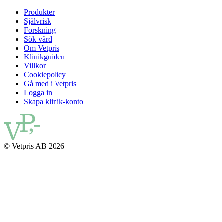
Produkter
Självrisk
Forskning
Sök vård
Om Vetpris
Klinikguiden
Villkor
Cookiepolicy
Gå med i Vetpris
Logga in
Skapa klinik-konto
© Vetpris AB 2026