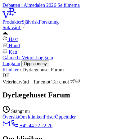
Debatten i Almedalen 2026
Se filmerna
Produkter
Självrisk
Forskning
Sök vård
Häst
Hund
Katt
Gå med i Vetpris
Logga in
Logga in
Öppna meny
Kliniker
/
Dyrlægehuset Farum
DF
Veterinärvård
·
Tar emot
Tar emot
Dyrlægehuset Farum
Stängt nu
Översikt
Om kliniken
Priser
Öppettider
+45 44 22 22 26
Om kliniken