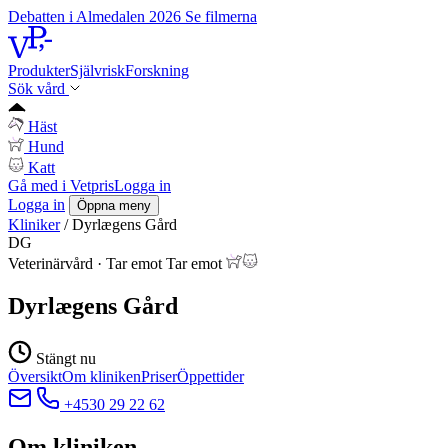
Debatten i Almedalen 2026
Se filmerna
Produkter
Självrisk
Forskning
Sök vård
Häst
Hund
Katt
Gå med i Vetpris
Logga in
Logga in
Öppna meny
Kliniker
/
Dyrlægens Gård
DG
Veterinärvård
·
Tar emot
Tar emot
Dyrlægens Gård
Stängt nu
Översikt
Om kliniken
Priser
Öppettider
+4530 29 22 62
Om kliniken