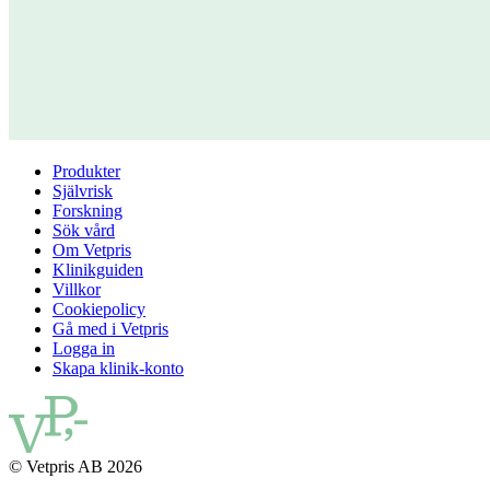
Produkter
Självrisk
Forskning
Sök vård
Om Vetpris
Klinikguiden
Villkor
Cookiepolicy
Gå med i Vetpris
Logga in
Skapa klinik-konto
© Vetpris AB 2026