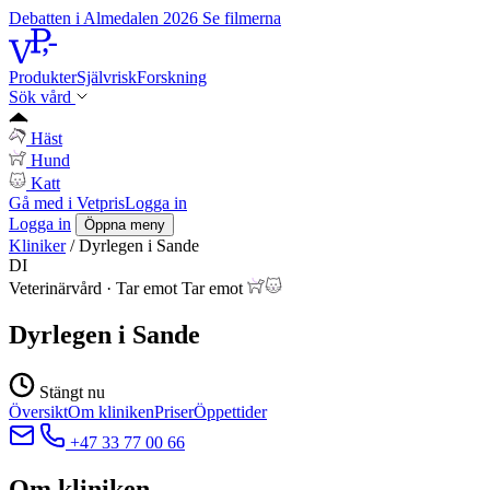
Debatten i Almedalen 2026
Se filmerna
Produkter
Självrisk
Forskning
Sök vård
Häst
Hund
Katt
Gå med i Vetpris
Logga in
Logga in
Öppna meny
Kliniker
/
Dyrlegen i Sande
DI
Veterinärvård
·
Tar emot
Tar emot
Dyrlegen i Sande
Stängt nu
Översikt
Om kliniken
Priser
Öppettider
+47 33 77 00 66
Om kliniken