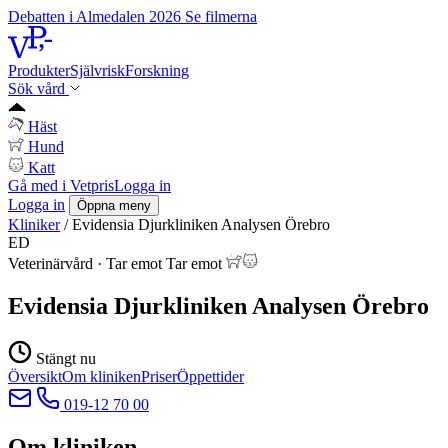
Debatten i Almedalen 2026
Se filmerna
Produkter
Självrisk
Forskning
Sök vård
Häst
Hund
Katt
Gå med i Vetpris
Logga in
Logga in
Öppna meny
Kliniker
/
Evidensia Djurkliniken Analysen Örebro
ED
Veterinärvård
·
Tar emot
Tar emot
Evidensia Djurkliniken Analysen Örebro
Stängt nu
Översikt
Om kliniken
Priser
Öppettider
019-12 70 00
Om kliniken