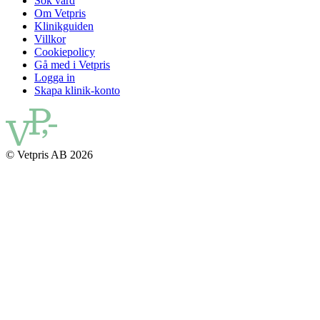
Sök vård
Om Vetpris
Klinikguiden
Villkor
Cookiepolicy
Gå med i Vetpris
Logga in
Skapa klinik-konto
© Vetpris AB 2026