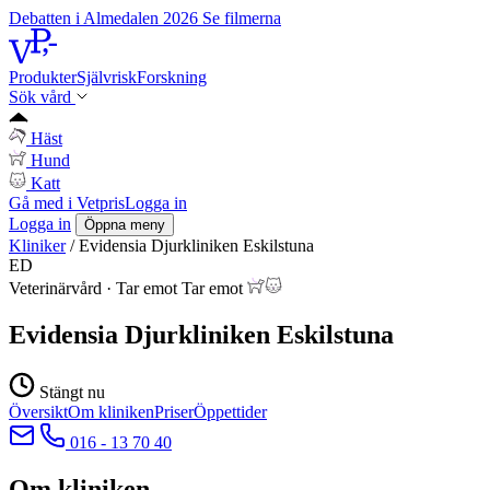
Debatten i Almedalen 2026
Se filmerna
Produkter
Självrisk
Forskning
Sök vård
Häst
Hund
Katt
Gå med i Vetpris
Logga in
Logga in
Öppna meny
Kliniker
/
Evidensia Djurkliniken Eskilstuna
ED
Veterinärvård
·
Tar emot
Tar emot
Evidensia Djurkliniken Eskilstuna
Stängt nu
Översikt
Om kliniken
Priser
Öppettider
016 - 13 70 40
Om kliniken