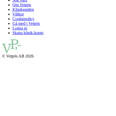
Sök vård
Om Vetpris
Klinikguiden
Villkor
Cookiepolicy
Gå med i Vetpris
Logga in
Skapa klinik-konto
© Vetpris AB 2026