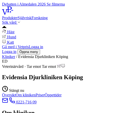
Debatten i Almedalen 2026
Se filmerna
Produkter
Självrisk
Forskning
Sök vård
Häst
Hund
Katt
Gå med i Vetpris
Logga in
Logga in
Öppna meny
Kliniker
/
Evidensia Djurkliniken Köping
ED
Veterinärvård
·
Tar emot
Tar emot
Evidensia Djurkliniken Köping
Stängt nu
Översikt
Om kliniken
Priser
Öppettider
0221-716 09
Om kliniken