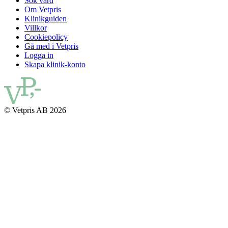
Sök vård
Om Vetpris
Klinikguiden
Villkor
Cookiepolicy
Gå med i Vetpris
Logga in
Skapa klinik-konto
© Vetpris AB 2026