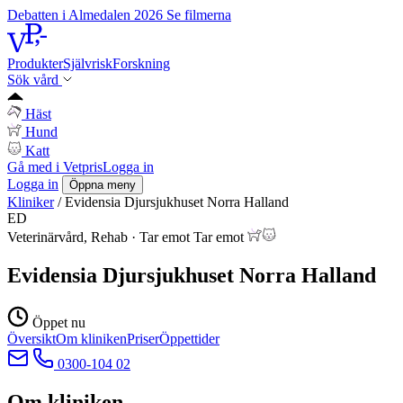
Debatten i Almedalen 2026
Se filmerna
Produkter
Självrisk
Forskning
Sök vård
Häst
Hund
Katt
Gå med i Vetpris
Logga in
Logga in
Öppna meny
Kliniker
/
Evidensia Djursjukhuset Norra Halland
ED
Veterinärvård, Rehab
·
Tar emot
Tar emot
Evidensia Djursjukhuset Norra Halland
Öppet nu
Översikt
Om kliniken
Priser
Öppettider
0300-104 02
Om kliniken