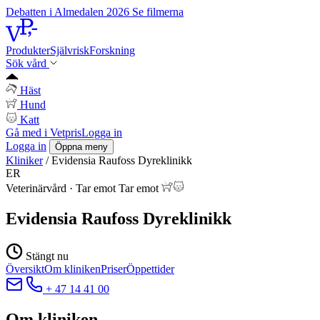
Debatten i Almedalen 2026
Se filmerna
Produkter
Självrisk
Forskning
Sök vård
Häst
Hund
Katt
Gå med i Vetpris
Logga in
Logga in
Öppna meny
Kliniker
/
Evidensia Raufoss Dyreklinikk
ER
Veterinärvård
·
Tar emot
Tar emot
Evidensia Raufoss Dyreklinikk
Stängt nu
Översikt
Om kliniken
Priser
Öppettider
+ 47 14 41 00
Om kliniken