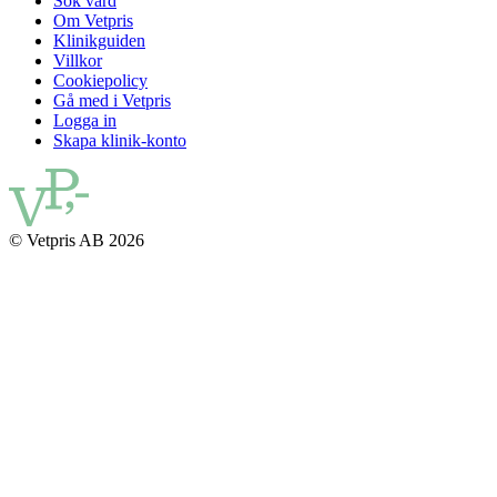
Sök vård
Om Vetpris
Klinikguiden
Villkor
Cookiepolicy
Gå med i Vetpris
Logga in
Skapa klinik-konto
© Vetpris AB 2026