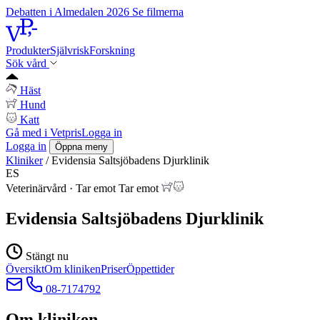
Debatten i Almedalen 2026
Se filmerna
Produkter
Självrisk
Forskning
Sök vård
Häst
Hund
Katt
Gå med i Vetpris
Logga in
Logga in
Öppna meny
Kliniker
/
Evidensia Saltsjöbadens Djurklinik
ES
Veterinärvård
·
Tar emot
Tar emot
Evidensia Saltsjöbadens Djurklinik
Stängt nu
Översikt
Om kliniken
Priser
Öppettider
08-7174792
Om kliniken