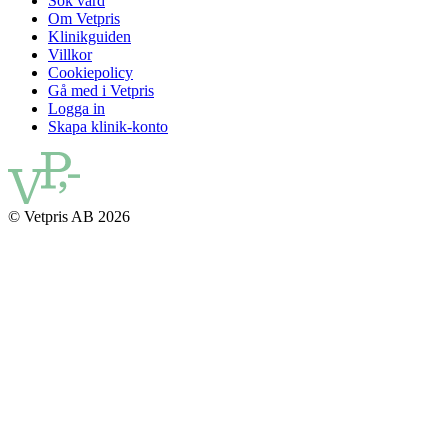
Sök vård
Om Vetpris
Klinikguiden
Villkor
Cookiepolicy
Gå med i Vetpris
Logga in
Skapa klinik-konto
© Vetpris AB 2026