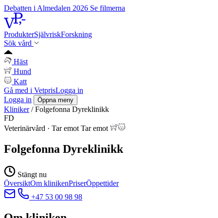
Debatten i Almedalen 2026
Se filmerna
Produkter
Självrisk
Forskning
Sök vård
Häst
Hund
Katt
Gå med i Vetpris
Logga in
Logga in
Öppna meny
Kliniker
/
Folgefonna Dyreklinikk
FD
Veterinärvård
·
Tar emot
Tar emot
Folgefonna Dyreklinikk
Stängt nu
Översikt
Om kliniken
Priser
Öppettider
+47 53 00 98 98
Om kliniken