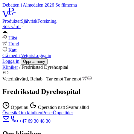
Debatten i Almedalen 2026
Se filmerna
Produkter
Självrisk
Forskning
Sök vård
Häst
Hund
Katt
Gå med i Vetpris
Logga in
Logga in
Öppna meny
Kliniker
/
Fredrikstad Dyrehospital
FD
Veterinärvård, Rehab
·
Tar emot
Tar emot
Fredrikstad Dyrehospital
Öppet nu
Operation natt
Svarar alltid
Översikt
Om kliniken
Priser
Öppettider
+47 69 30 48 30
Om kliniken