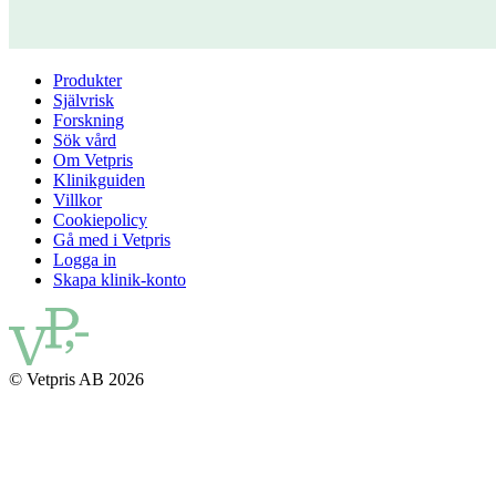
Produkter
Självrisk
Forskning
Sök vård
Om Vetpris
Klinikguiden
Villkor
Cookiepolicy
Gå med i Vetpris
Logga in
Skapa klinik-konto
© Vetpris AB 2026