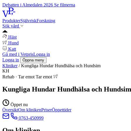
Debatten i Almedalen 2026
Se filmerna
Produkter
Självrisk
Forskning
Sök vård
Häst
Hund
Katt
Gå med i Vetpris
Logga in
Logga in
Öppna meny
Kliniker
/
Kungliga Hundar Hundhälsa och Hundsim
KH
Rehab
·
Tar emot
Tar emot
Kungliga Hundar Hundhälsa och Hundsi
Öppet nu
Översikt
Om kliniken
Priser
Öppettider
0763-450999
Om kliniken