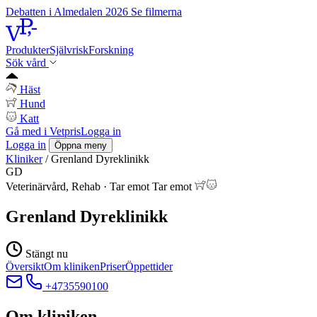
Debatten i Almedalen 2026
Se filmerna
Produkter
Självrisk
Forskning
Sök vård
Häst
Hund
Katt
Gå med i Vetpris
Logga in
Logga in
Öppna meny
Kliniker
/
Grenland Dyreklinikk
GD
Veterinärvård, Rehab
·
Tar emot
Tar emot
Grenland Dyreklinikk
Stängt nu
Översikt
Om kliniken
Priser
Öppettider
+4735590100
Om kliniken