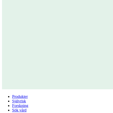
Produkter
Självrisk
Forskning
Sök vård