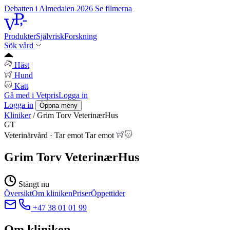
Debatten i Almedalen 2026
Se filmerna
Produkter
Självrisk
Forskning
Sök vård
Häst
Hund
Katt
Gå med i Vetpris
Logga in
Logga in
Öppna meny
Kliniker
/
Grim Torv VeterinærHus
GT
Veterinärvård
·
Tar emot
Tar emot
Grim Torv VeterinærHus
Stängt nu
Översikt
Om kliniken
Priser
Öppettider
+47 38 01 01 99
Om kliniken