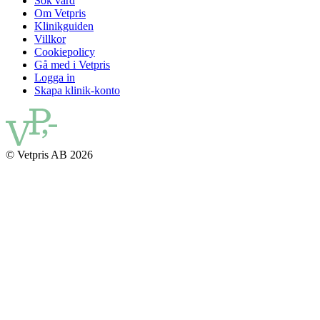
Sök vård
Om Vetpris
Klinikguiden
Villkor
Cookiepolicy
Gå med i Vetpris
Logga in
Skapa klinik-konto
© Vetpris AB 2026