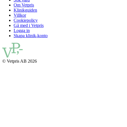
Om Vetpris
Klinikguiden
Villkor
Cookiepolicy
Gå med i Vetpris
Logga in
Skapa klinik-konto
© Vetpris AB 2026