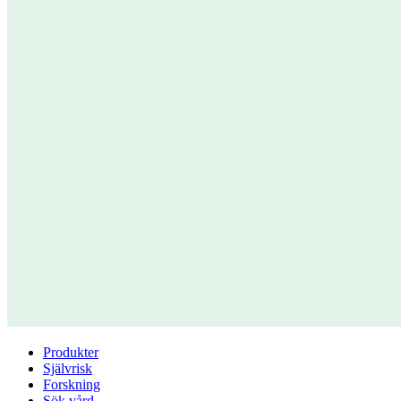
Produkter
Självrisk
Forskning
Sök vård