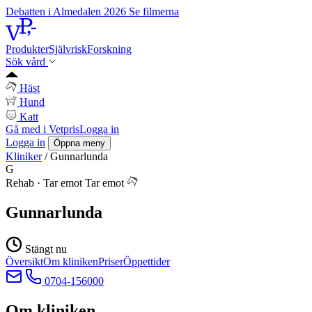
Debatten i Almedalen 2026
Se filmerna
Produkter
Självrisk
Forskning
Sök vård
Häst
Hund
Katt
Gå med i Vetpris
Logga in
Logga in
Öppna meny
Kliniker
/
Gunnarlunda
G
Rehab
·
Tar emot
Tar emot
Gunnarlunda
Stängt nu
Översikt
Om kliniken
Priser
Öppettider
0704-156000
Om kliniken