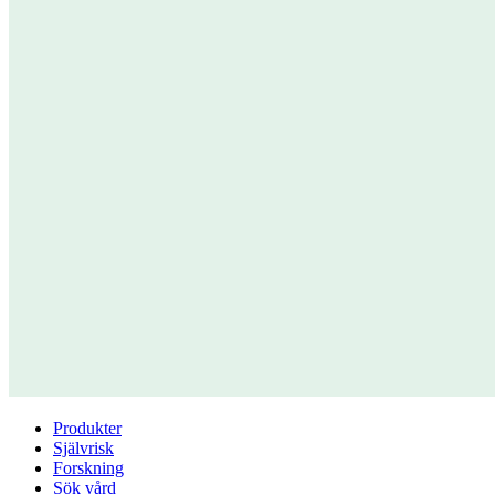
Produkter
Självrisk
Forskning
Sök vård