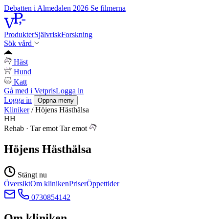
Debatten i Almedalen 2026
Se filmerna
Produkter
Självrisk
Forskning
Sök vård
Häst
Hund
Katt
Gå med i Vetpris
Logga in
Logga in
Öppna meny
Kliniker
/
Höjens Hästhälsa
HH
Rehab
·
Tar emot
Tar emot
Höjens Hästhälsa
Stängt nu
Översikt
Om kliniken
Priser
Öppettider
0730854142
Om kliniken