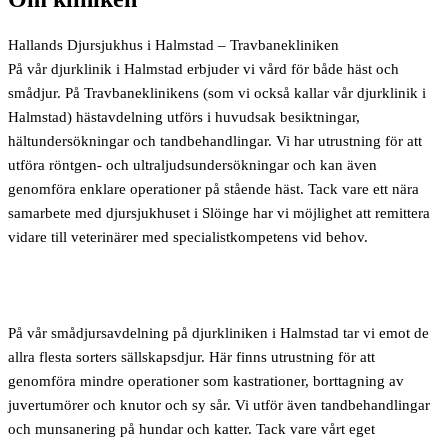
Hallands Djursjukhus i Halmstad – Travbanekliniken
På vår djurklinik i Halmstad erbjuder vi vård för både häst och
smådjur. På Travbaneklinikens (som vi också kallar vår djurklinik i
Halmstad) hästavdelning utförs i huvudsak besiktningar,
hältundersökningar och tandbehandlingar. Vi har utrustning för att
utföra röntgen- och ultraljudsundersökningar och kan även
genomföra enklare operationer på stående häst. Tack vare ett nära
samarbete med djursjukhuset i Slöinge har vi möjlighet att remittera
vidare till veterinärer med specialistkompetens vid behov.
På vår smådjursavdelning på djurkliniken i Halmstad tar vi emot de
allra flesta sorters sällskapsdjur. Här finns utrustning för att
genomföra mindre operationer som kastrationer, borttagning av
juvertumörer och knutor och sy sår. Vi utför även tandbehandlingar
och munsanering på hundar och katter. Tack vare vårt eget