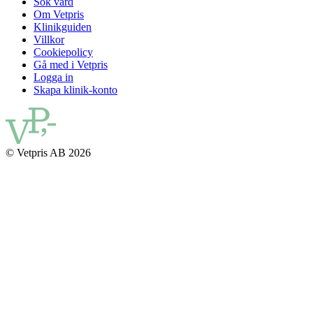
Sök vård
Om Vetpris
Klinikguiden
Villkor
Cookiepolicy
Gå med i Vetpris
Logga in
Skapa klinik-konto
© Vetpris AB 2026