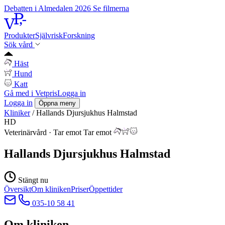
Debatten i Almedalen 2026
Se filmerna
Produkter
Självrisk
Forskning
Sök vård
Häst
Hund
Katt
Gå med i Vetpris
Logga in
Logga in
Öppna meny
Kliniker
/
Hallands Djursjukhus Halmstad
HD
Veterinärvård
·
Tar emot
Tar emot
Hallands Djursjukhus Halmstad
Stängt nu
Översikt
Om kliniken
Priser
Öppettider
035-10 58 41
Om kliniken