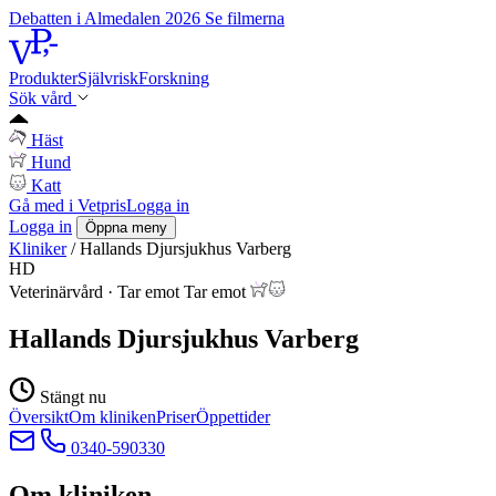
Debatten i Almedalen 2026
Se filmerna
Produkter
Självrisk
Forskning
Sök vård
Häst
Hund
Katt
Gå med i Vetpris
Logga in
Logga in
Öppna meny
Kliniker
/
Hallands Djursjukhus Varberg
HD
Veterinärvård
·
Tar emot
Tar emot
Hallands Djursjukhus Varberg
Stängt nu
Översikt
Om kliniken
Priser
Öppettider
0340-590330
Om kliniken