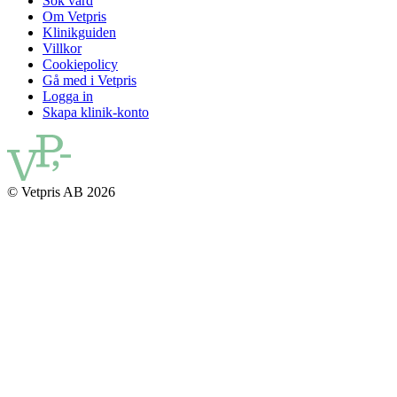
Sök vård
Om Vetpris
Klinikguiden
Villkor
Cookiepolicy
Gå med i Vetpris
Logga in
Skapa klinik-konto
© Vetpris AB 2026