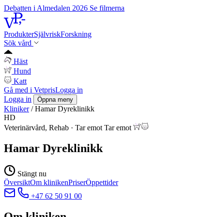
Debatten i Almedalen 2026
Se filmerna
Produkter
Självrisk
Forskning
Sök vård
Häst
Hund
Katt
Gå med i Vetpris
Logga in
Logga in
Öppna meny
Kliniker
/
Hamar Dyreklinikk
HD
Veterinärvård, Rehab
·
Tar emot
Tar emot
Hamar Dyreklinikk
Stängt nu
Översikt
Om kliniken
Priser
Öppettider
+47 62 50 91 00
Om kliniken