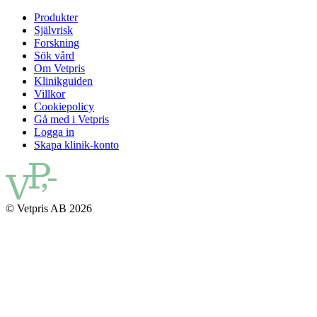
Produkter
Självrisk
Forskning
Sök vård
Om Vetpris
Klinikguiden
Villkor
Cookiepolicy
Gå med i Vetpris
Logga in
Skapa klinik-konto
© Vetpris AB 2026