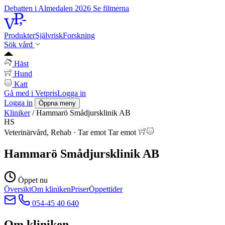
Debatten i Almedalen 2026
Se filmerna
Produkter
Självrisk
Forskning
Sök vård
Häst
Hund
Katt
Gå med i Vetpris
Logga in
Logga in
Öppna meny
Kliniker
/
Hammarö Smådjursklinik AB
HS
Veterinärvård, Rehab
·
Tar emot
Tar emot
Hammarö Smådjursklinik AB
Öppet nu
Översikt
Om kliniken
Priser
Öppettider
054-45 40 640
Om kliniken